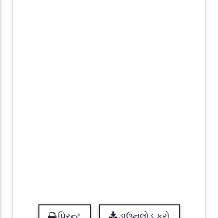
પ્રિન્ટ
ડાઉનલોડ કરો