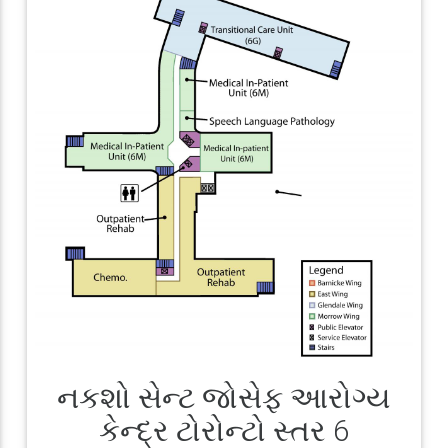
નકશો સેન્ટ જોસેફ આરોગ્ય
કેન્દ્ર ટોરોન્ટો સ્તર 6