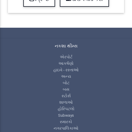
નકશા થીમ્સ
એરપોર્ટ
આકર્ષણો
હાઇવે - રસ્તાઓ
અન્ય
બોટ
બસ
સ્ટોર્સ
શાળાઓ
હોસ્પિટલો
Subways
સ્મારકો
નગરપાલિકાઓ