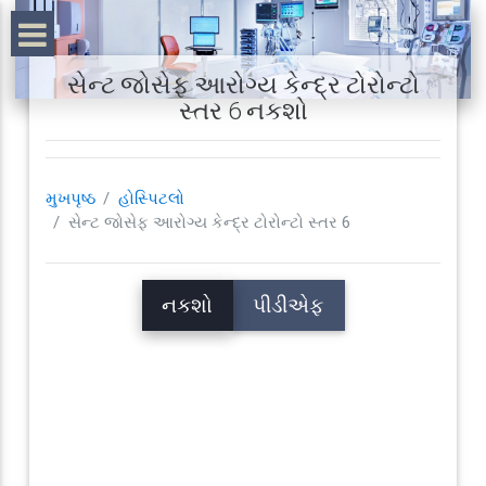
સેન્ટ જોસેફ આરોગ્ય કેન્દ્ર ટોરોન્ટો
સ્તર 6 નકશો
મુખપૃષ્ઠ
હોસ્પિટલો
સેન્ટ જોસેફ આરોગ્ય કેન્દ્ર ટોરોન્ટો સ્તર 6
નકશો
પીડીએફ