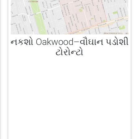
નકશો Oakwood–વૌઘાન પડોશી
ટોરોન્ટો