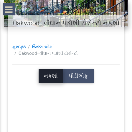
Oakwood–વૌઘાન પડોશી ટોરોન્ટો નકશો
મુખપૃષ્ઠ
જિલ્લાઓમાં
Oakwood–વૌઘાન પડોશી ટોરોન્ટો
નકશો
પીડીએફ