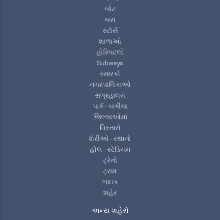
બોટ
બસ
સ્ટોર્સ
શાળાઓ
હોસ્પિટલો
Subways
સ્મારકો
નગરપાલિકાઓ
સંગ્રહાલય
પાર્ક - બગીચા
જિલ્લાઓમાં
વિસ્તારો
શેરીઓ - સ્થાનો
હોલ - સ્ટેડિયમ
ટ્રેનો
ટ્રામ
બાઇક
શહેર
અન્ય શહેરો