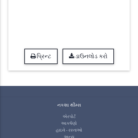
પ્રિન્ટ
ડાઉનલોડ કરો
નકશા થીમ્સ
એરપોર્ટ
આકર્ષણો
હાઇવે - રસ્તાઓ
અન્ય